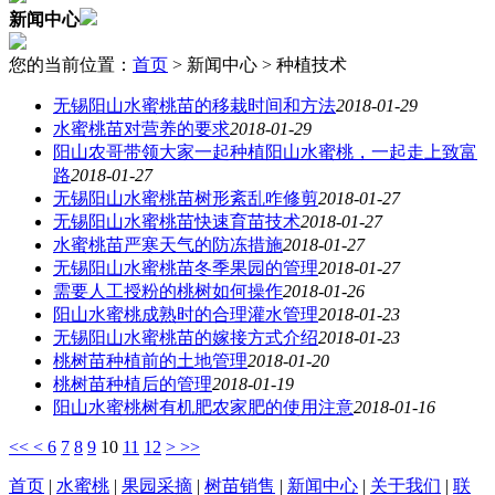
新闻中心
您的当前位置：
首页
> 新闻中心 > 种植技术
无锡阳山水蜜桃苗的移栽时间和方法
2018-01-29
水蜜桃苗对营养的要求
2018-01-29
阳山农哥带领大家一起种植阳山水蜜桃，一起走上致富
路
2018-01-27
无锡阳山水蜜桃苗树形紊乱咋修剪
2018-01-27
无锡阳山水蜜桃苗快速育苗技术
2018-01-27
水蜜桃苗严寒天气的防冻措施
2018-01-27
无锡阳山水蜜桃苗冬季果园的管理
2018-01-27
需要人工授粉的桃树如何操作
2018-01-26
阳山水蜜桃成熟时的合理灌水管理
2018-01-23
无锡阳山水蜜桃苗的嫁接方式介绍
2018-01-23
桃树苗种植前的土地管理
2018-01-20
桃树苗种植后的管理
2018-01-19
阳山水蜜桃树有机肥农家肥的使用注意
2018-01-16
<<
<
6
7
8
9
10
11
12
>
>>
首页
|
水蜜桃
|
果园采摘
|
树苗销售
|
新闻中心
|
关于我们
|
联